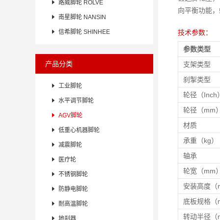

路威脚轮 ROLVE
向平衡功能，

南星脚轮 NANSIN

信希脚轮 SHINHEE
技术参数：
参数类型
产品分类
支架类型
刹掣类型

工业脚轮
轮径（Inch

水平调节脚轮
轮径（mm

AGV脚轮
材质

低重心机器脚轮
承重（kg）

减震脚轮
轴承

医疗轮
轮宽（mm

不锈钢脚轮
安装高度（

防静电脚轮
底板规格（

耐高温脚轮
转动半径（

地刹器