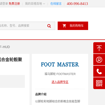
400-996-8413

请登录
免费注册
我的百禧百地
在线留言


我的购物车

-HUD

型铝合金轮毂聚

福马
脚轮
FOOTMASTER

进入品牌专区
品牌介绍
以脚轮和地脚结合的新概念技能型脚