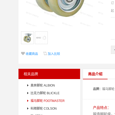
订


收藏商品
加入比较
相关品牌
商品介绍

奥奔脚轮 ALBION
品牌：
福马
脚轮

比克力脚轮 BLICKLE

福马脚轮 FOOTMASTER
产品特点：

科顺脚轮 COLSON
锻造脚轮座，