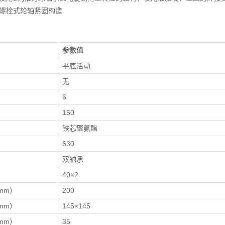
螺栓式轮轴紧固构造
参数值
平底活动
无
）
6
）
150
铁芯聚氨酯
630
双轴承
）
40×2
mm）
200
mm）
145×145
mm）
35