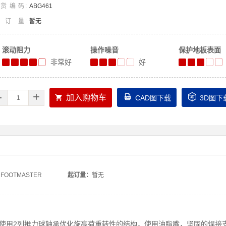
货编码
ABG461
起订量
暂无
滚动阻力
操作噪音
保护地板表面
非常好
好
-
+



加入购物车
CAD图下载
3D图下
FOOTMASTER
起订量：
暂无
使用2列推力球轴承优化旋高荷重转性的结构，使用油脂嘴，坚固的焊接