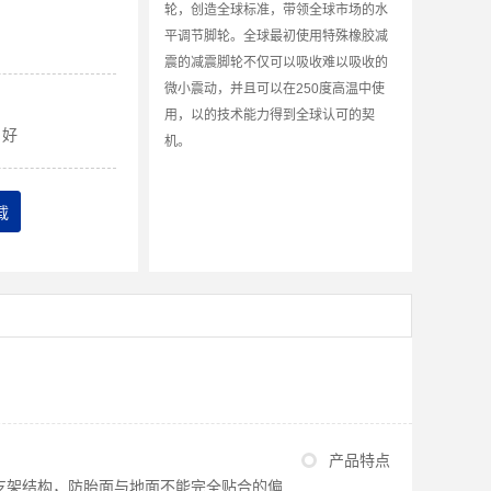
轮，创造全球标准，带领全球市场的水
平调节脚轮。全球最初使用特殊橡胶减
震的减震脚轮不仅可以吸收难以吸收的
微小震动，并且可以在250度高温中使
用，以的技术能力得到全球认可的契
好
机。
载
产品特点
支架结构，防胎面与地面不能完全贴合的偏