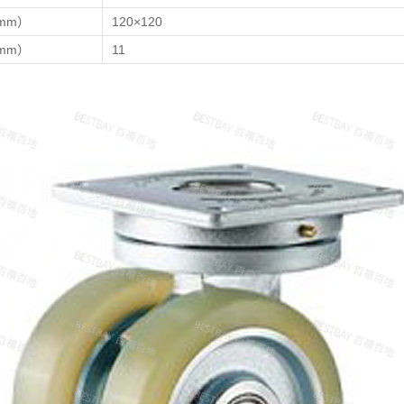
mm）
120×120
mm）
11