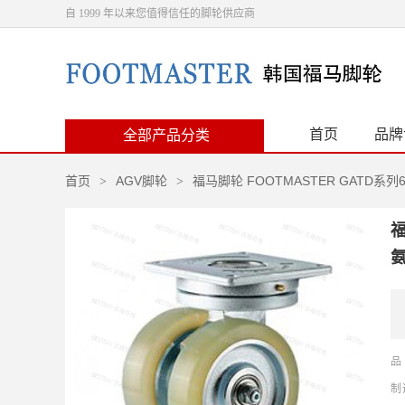
自 1999 年以来您值得信任的脚轮供应商
首页
品牌
全部产品分类
首页
AGV脚轮
福马脚轮 FOOTMASTER GATD系
>
>
福
氨
品
制