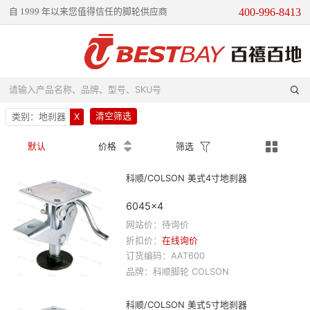
400-996-8413
自 1999 年以来您值得信任的脚轮供应商

请输入产品名称、品牌、型号、SKU号
清空筛选
类别：
地刹器
X




默认
价格
筛选
科顺/COLSON 美式4寸地刹器
6045×4
网站价：待询价
折扣价：
在线询价
订货编码：
AAT600
品牌：
科顺
脚轮
COLSON
科顺/COLSON 美式5寸地刹器