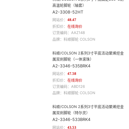
高温轮脚轮（轴套）
A2-3308-52HT
网站价：
48.47
折扣价：
在线询价
订货编码：
AAZ148
品牌：
科顺
脚轮
COLSON
科顺/COLSON 2系列3寸平底活动聚烯烃金
属双刹脚轮（一体滚珠）
A2-3346-535BRK4
网站价：
47.58
折扣价：
在线询价
订货编码：
ABD126
品牌：
科顺
脚轮
COLSON
科顺/COLSON 2系列3寸平底活动聚烯烃金
属双刹脚轮（特尔灵）
A2-3346-533BRK4
网站价：
43.53