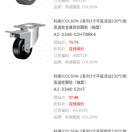
订货编码：
AAJ297
品牌：
科顺
脚轮
COLSON
科顺/COLSON 2系列3寸平底活动230℃耐
高温轮金属双刹脚轮（轴套）
A2-3346-52HTBRK4
网站价：
71.73
折扣价：
在线询价
订货编码：
ABD128
品牌：
科顺
脚轮
COLSON
科顺/COLSON 2系列3寸平底活动230℃耐
高温轮脚轮（轴套）
A2-3346-52HT
网站价：
57.40
折扣价：
在线询价
订货编码：
AAZ029
品牌：
科顺
脚轮
COLSON
科顺/COLSON 2系列3寸平底固定230℃耐