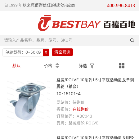
400-996-8413
自 1999 年以来您值得信任的脚轮供应商

请输入产品名称、品牌、型号、SKU号
清空筛选
单轮载荷：
0~50KG
X




默认
价格
筛选
路威/ROLVE 10系列1.5寸平底活动尼龙单刹
脚轮（轴套）
10-15101-4
网站价：待询价
折扣价：
在线询价
订货编码：
ABC043
品牌：
路威
脚轮
ROLVE
路威/ROLVE 10系列1.5寸平底活动尼龙脚轮