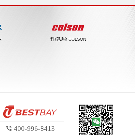
R
科顺脚轮 COLSON

400-996-8413