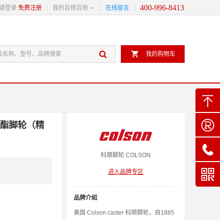
400-996-8413

请登录
免费注册
我的百禧百地
在线留言


我的购物车


氨酯脚轮（精

科顺
脚轮
COLSON

进入品牌专区
品牌介绍
美国 Colson caster 科顺脚轮，自1885