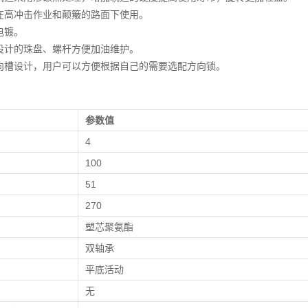
在高冲击作业和颠簸的路面下使用。
电镀。
设计的珠盘、螺杆方便加油维护。
向槽设计，用户可以方便根据自己的需要选配方向锁。
参数值
）
4
）
100
）
51
270
塑芯聚氨酯
双轴承
平底活动
无