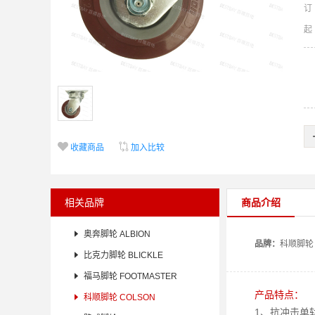
订


收藏商品
加入比较
相关品牌
商品介绍

奥奔脚轮 ALBION
品牌：
科顺
脚轮

比克力脚轮 BLICKLE

福马脚轮 FOOTMASTER
产品特点：

科顺脚轮 COLSON
1、抗冲击单