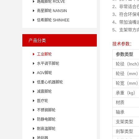

路威脚轮 ROLVE
2、非常适合

南星脚轮 NANSIN
3、符合环保

信希脚轮 SHINHEE
4、带加油嘴
5、支架带方
产品分类
技术参数：
参数类型

工业脚轮

水平调节脚轮
轮径（Inch

AGV脚轮
轮径（mm

低重心机器脚轮
轮宽（mm

减震脚轮
承重（kg）

医疗轮
材质

不锈钢脚轮
轴承

防静电脚轮
支架类型

耐高温脚轮
刹掣类型

地刹器