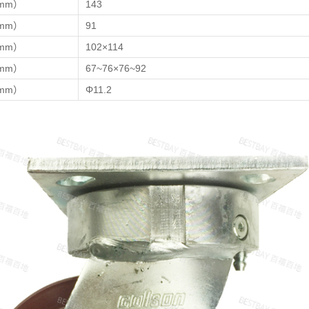
mm）
143
mm）
91
mm）
102×114
mm）
67~76×76~92
mm）
Φ11.2