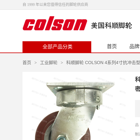
自 1999 年以来您值得信任的脚轮供应商
首页
品牌
全部产品分类
首页
工业脚轮
科顺脚轮 COLSON 4系列4寸抗冲击
>
>
科
密
品
制