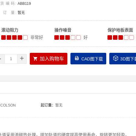
货编码
ABB119
起订量
暂无
滚动阻力
操作噪音
保护地板表面
非常好
好
-
+



加入购物车
CAD图下载
3D图下
COLSON
起订量：
暂无
轨道采用渗碳热处理，增加轨道的硬度提高使用寿命，旋转更加轻盈。